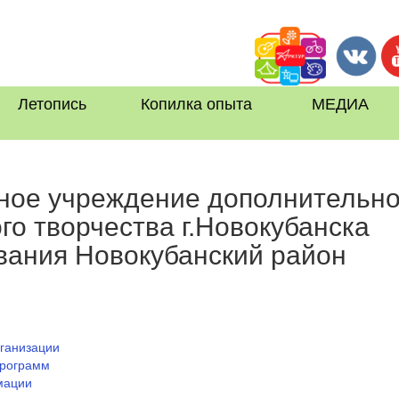
Летопись
Копилка опыта
МЕДИА
ое учреждение дополнительно
го творчества г.Новокубанска
вания Новокубанский район
ганизации
программ
мации