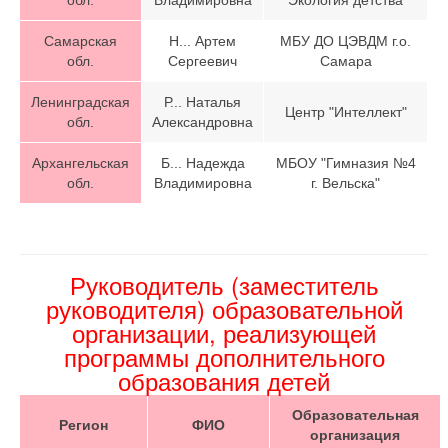
обл.
Владимировна
"Экология детства"
Самарская
Н... Артем
МБУ ДО ЦЭВДМ г.о.
обл.
Сергеевич
Самара
Ленинградская
Р... Наталья
Центр "Интеллект"
обл.
Александровна
Архангельская
Б... Надежда
МБОУ "Гимназия №4
обл.
Владимировна
г. Вельска"
Руководитель (заместитель
руководителя) образовательной
организации, реализующей
программы дополнительного
образования детей
Образовательная
Регион
ФИО
организация