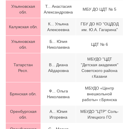
Ульяновская
Т... Анастасия
МБУ ДО ЦДТ № 5
обл.
Александровна
К... Ульяна
ГБУ ДО КО "ОЦДОД
Калужская обл.
Алексеевна
им. Ю.А. Гагарина"
Ульяновская
Б... Юлия
ЦДТ № 6
обл.
Николаевна
МБУДО "ЦДТ
Татарстан
В... Диана
"Детская академия"
Респ.
Айдаровна
Советского района
г.Казани
МБУДО «Центр
Ф... Ольга
Брянская обл.
внешкольной
Николаевна
работы» г.Брянска
Оренбургская
А... Юлия
МБУДО "ЦТР" Соль-
обл.
Игоревна
Илецкого ГО