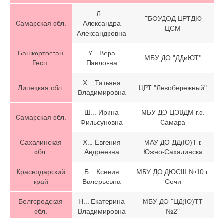
Л...
ГБОУДОД ЦРТДЮ
Самарская обл.
Александра
ЦСМ
Александровна
Башкортостан
У... Вера
МБУ ДО "ДДиЮТ"
Респ.
Павловна
Х... Татьяна
Липецкая обл.
ЦРТ "Левобережный"
Владимировна
Ш... Ирина
МБУ ДО ЦЭВДМ г.о.
Самарская обл.
Фильсуновна
Самара
Сахалинская
Х... Евгения
МАУ ДО ДД(Ю)Т г.
обл.
Андреевна
Южно-Сахалинска
Краснодарский
Б... Ксения
МБУ ДО ДЮСШ №10 г.
край
Валерьевна
Сочи
Белгородская
Н... Екатерина
МБУ ДО "ЦД(Ю)ТТ
обл.
Владимировна
№2"