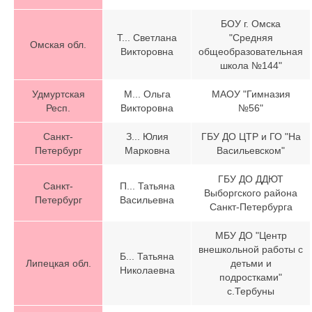
БОУ г. Омска
Т... Светлана
"Средняя
Омская обл.
Викторовна
общеобразовательная
школа №144"
Удмуртская
М... Ольга
МАОУ "Гимназия
Респ.
Викторовна
№56"
Санкт-
З... Юлия
ГБУ ДО ЦТР и ГО "На
Петербург
Марковна
Васильевском"
ГБУ ДО ДДЮТ
Санкт-
П... Татьяна
Выборгского района
Петербург
Васильевна
Санкт-Петербурга
МБУ ДО "Центр
внешкольной работы с
Б... Татьяна
Липецкая обл.
детьми и
Николаевна
подростками"
с.Тербуны