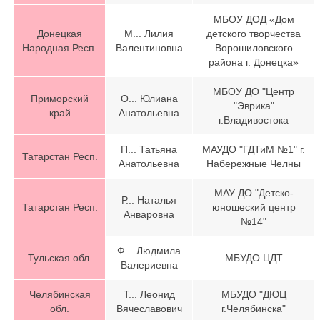
МБОУ ДОД «Дом
Донецкая
М... Лилия
детского творчества
Народная Респ.
Валентиновна
Ворошиловского
района г. Донецка»
МБОУ ДО "Центр
Приморский
О... Юлиана
"Эврика"
край
Анатольевна
г.Владивостока
П... Татьяна
МАУДО "ГДТиМ №1" г.
Татарстан Респ.
Анатольевна
Набережные Челны
МАУ ДО "Детско-
Р... Наталья
Татарстан Респ.
юношеский центр
Анваровна
№14"
Ф... Людмила
Тульская обл.
МБУДО ЦДТ
Валериевна
Челябинская
Т... Леонид
МБУДО "ДЮЦ
обл.
Вячеславович
г.Челябинска"