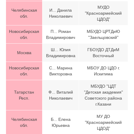
МУДО
Челябинская
И... Данила
"Красноармейский
обл.
Николаевич
ЦДОД"
Новосибирская
П... Роман
МБУДО ЦРТДиЮ
обл.
Владимирович
"Заельцовский"
Ш... Юлия
ГБОУДО ДТДиМ
Москва
Владимировна
Восточный
Новосибирская
С... Марина
МБОУ ДО ЦДО г.
обл.
Викторовна
Искитима
МБУДО "ЦДТ
Татарстан
Ф... Виталий
"Детская академия"
Респ.
Николаевич
Советского района
г.Казани
МУ ДО
Челябинская
Б... Елена
"Красноармейский
обл.
Юрьевна
ЦДОД"