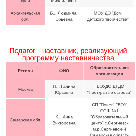
край
Михайловна
Архангельская
Б... Людмила
МОУ ДО "Дом
обл.
Юрьевна
детского творчества"
Педагог - наставник, реализующий
программу наставничества
Образовательная
Регион
ФИО
организация
П... Галина
ГБОУДО ДТДМ
Москва
Юрьевна
"Неоткрытые острова"
СП "Поиск" ГБОУ
СОШ №1
К... Анна
"Образовательный
Самарская обл.
Викторовна
центр" с.Сергиевск
м.р.Сергиевский
Самарская область