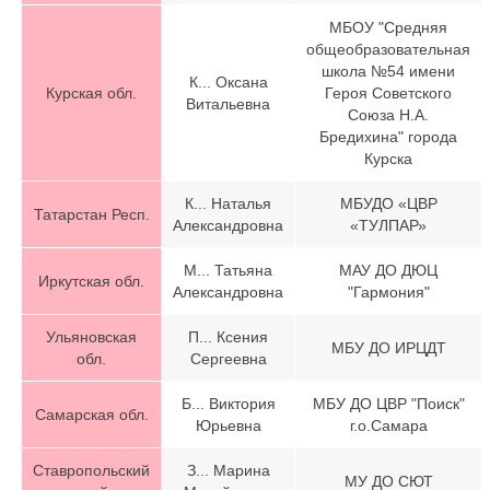
МБОУ "Средняя
общеобразовательная
школа №54 имени
К... Оксана
Курская обл.
Героя Советского
Витальевна
Союза Н.А.
Бредихина" города
Курска
К... Наталья
МБУДО «ЦВР
Татарстан Респ.
Александровна
«ТУЛПАР»
М... Татьяна
МАУ ДО ДЮЦ
Иркутская обл.
Александровна
"Гармония"
Ульяновская
П... Ксения
МБУ ДО ИРЦДТ
обл.
Сергеевна
Б... Виктория
МБУ ДО ЦВР "Поиск"
Самарская обл.
Юрьевна
г.о.Самара
Ставропольский
З... Марина
МУ ДО СЮТ