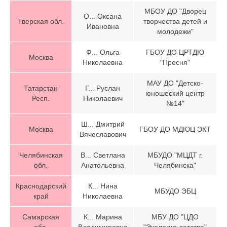
МБОУ ДО "Дворец
О... Оксана
Тверская обл.
творчества детей и
Ивановна
молодежи"
Ф... Ольга
ГБОУ ДО ЦРТДЮ
Москва
Николаевна
"Пресня"
МАУ ДО "Детско-
Татарстан
Г... Руслан
юношеский центр
Респ.
Николаевич
№14"
Ш... Дмитрий
Москва
ГБОУ ДО МДЮЦ ЭКТ
Вячеславович
Челябинская
В... Светлана
МБУДО "МЦДТ г.
обл.
Анатольевна
Челябинска"
Краснодарский
К... Нина
МБУДО ЭБЦ
край
Николаевна
Самарская
К... Марина
МБУ ДО "ЦДО