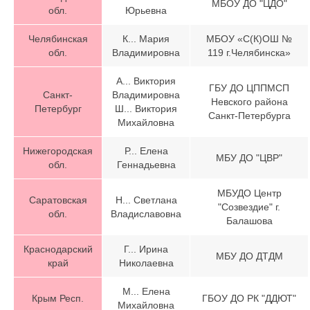
МБОУ ДО "ЦДО"
обл.
Юрьевна
Челябинская
К... Мария
МБОУ «С(К)ОШ №
обл.
Владимировна
119 г.Челябинска»
А... Виктория
ГБУ ДО ЦППМСП
Санкт-
Владимировна
Невского района
Петербург
Ш... Виктория
Санкт-Петербурга
Михайловна
Нижегородская
Р... Елена
МБУ ДО "ЦВР"
обл.
Геннадьевна
МБУДО Центр
Саратовская
Н... Светлана
"Созвездие" г.
обл.
Владиславовна
Балашова
Краснодарский
Г... Ирина
МБУ ДО ДТДМ
край
Николаевна
М... Елена
Крым Респ.
ГБОУ ДО РК "ДДЮТ"
Михайловна