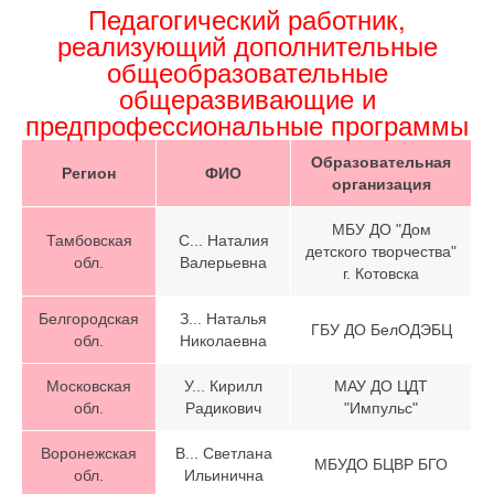
Педагогический работник,
реализующий дополнительные
общеобразовательные
общеразвивающие и
предпрофессиональные программы
Образовательная
Регион
ФИО
организация
МБУ ДО "Дом
Тамбовская
С... Наталия
детского творчества"
обл.
Валерьевна
г. Котовска
Белгородская
З... Наталья
ГБУ ДО БелОДЭБЦ
обл.
Николаевна
Московская
У... Кирилл
МАУ ДО ЦДТ
обл.
Радикович
"Импульс"
Воронежская
В... Светлана
МБУДО БЦВР БГО
обл.
Ильинична