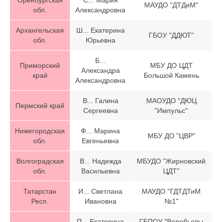
Оренбургская
С... Мария
МАУДО "ДТДиМ"
обл.
Александровна
Архангельская
Ш... Екатерина
ГБОУ "ДДЮТ"
обл.
Юрьевна
Б...
Приморский
МБУ ДО ЦДТ
Александра
край
Большой Камень
Александровна
В... Галина
МАОУДО "ДЮЦ
Пермский край
Сергеевна
"Импульс"
Нижегородская
Ф... Марина
МБУ ДО "ЦВР"
обл.
Евгеньевна
Волгоградская
В... Надежда
МБУДО "Жирновский
обл.
Васильевна
ЦДТ"
Татарстан
И... Светлана
МАУДО "ГДТДТиМ
Респ.
Ивановна
№1"
П... Екатерина
ГБПОУ "Воробьевы