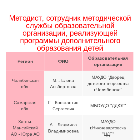
Методист, сотрудник методической
службы образовательной
организации, реализующей
программы дополнительного
образования детей
Образовательная
Регион
ФИО
организация
МАУДО "Дворец
Челябинская
М... Елена
детского творчества
обл.
Альбертовна
г.Челябинска"
Самарская
Г... Константин
МБОУДО "ДДЮТ"
обл.
Сергеевич
Ханты-
МАУДО
А... Людмила
Мансийский
г.Нижневартовска
Владимировна
АО - Югра АО
"ЦДТ"