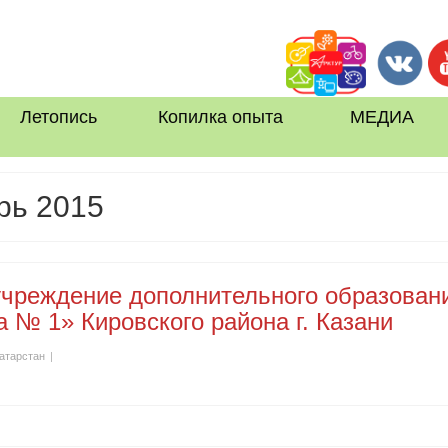
Летопись
Копилка опыта
МЕДИА
рь 2015
чреждение дополнительного образован
 № 1» Кировского района г. Казани
атарстан
|