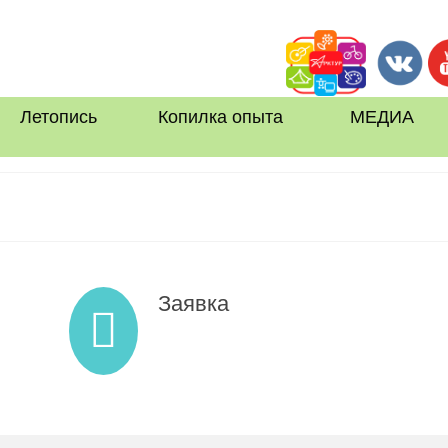
Летопись
Копилка опыта
МЕДИА
Заявка