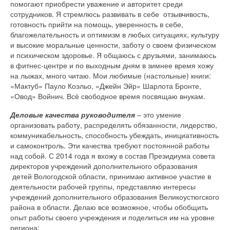
помогают приобрести уважение и авторитет среди
сотрудников. Я стремлюсь развивать в себе отзывчивость,
готовность прийти на помощь, уверенность в себе,
благожелательность и оптимизм в любых ситуациях, культуру
и высокие моральные ценности, заботу о своем физическом
и психическом здоровье. Я общаюсь с друзьями, занимаюсь
в фитнес-центре и по выходным дням в зимнее время хожу
на лыжах, много читаю. Мои любимые (настольные) книги:
«Мактуб» Пауло Коэльо, «Джейн Эйр» Шарлота Бронте,
«Овод» Войнич. Всё свободное время посвящаю внукам.
Деловые качества руководителя
– это умение
организовать работу, распределять обязанности, лидерство,
коммуникабельность, способность убеждать, инициативность
и самоконтроль. Эти качества требуют постоянной работы
над собой. С 2014 года я вхожу в состав Президиума совета
директоров учреждений дополнительного образования
детей Вологодской области, принимаю активное участие в
деятельности рабочей группы, представляю интересы
учреждений дополнительного образования Великоустюгского
района в области. Делаю все возможное, чтобы обобщить
опыт работы своего учреждения и поделиться им на уровне
региона: