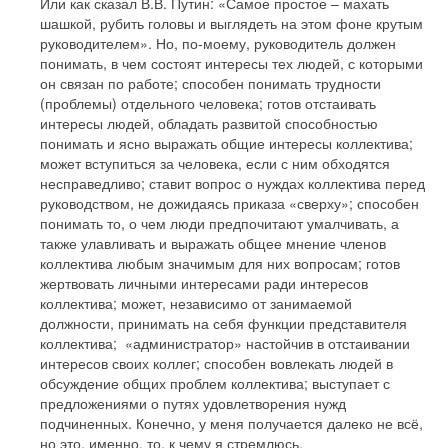
Или как сказал В.В. Путин: «Самое простое – махать
шашкой, рубить головы и выглядеть на этом фоне крутым
руководителем». Но, по-моему, руководитель должен
понимать, в чем состоят интересы тех людей, с которыми
он связан по работе; способен понимать трудности
(проблемы) отдельного человека; готов отстаивать
интересы людей, обладать развитой способностью
понимать и ясно выражать общие интересы коллектива;
может вступиться за человека, если с ним обходятся
несправедливо; ставит вопрос о нуждах коллектива перед
руководством, не дожидаясь приказа «сверху»; способен
понимать то, о чем люди предпочитают умалчивать, а
также улавливать и выражать общее мнение членов
коллектива любым значимым для них вопросам; готов
жертвовать личными интересами ради интересов
коллектива; может, независимо от занимаемой
должности, принимать на себя функции представителя
коллектива; «администратор» настойчив в отстаивании
интересов своих коллег; способен вовлекать людей в
обсуждение общих проблем коллектива; выступает с
предложениями о путях удовлетворения нужд
подчиненных. Конечно, у меня получается далеко не всё,
но это, именно, то, к чему я стремлюсь.