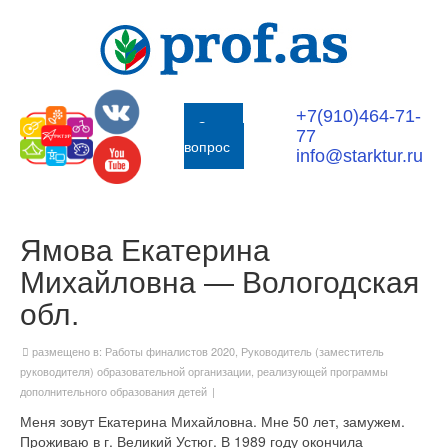
+7(910)464-71-
Задать
77
вопрос
info@starktur.ru
Ямова Екатерина
Михайловна — Вологодская
обл.
размещено в:
Работы финалистов 2020
,
Руководитель (заместитель
руководителя) образовательной организации, реализующей программы
дополнительного образования детей
|
Меня зовут Екатерина Михайловна. Мне 50 лет, замужем.
Проживаю в г. Великий Устюг. В 1989 году окончила