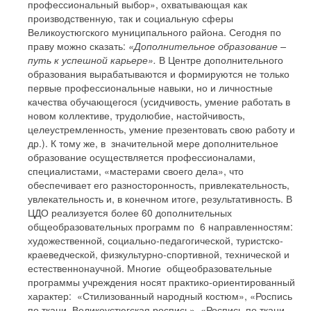
профессиональный выбор», охватывающая как
производственную, так и социальную сферы
Великоустюгского муниципального района. Сегодня по
праву можно сказать:
«Дополнительное образование –
путь к успешной карьере».
В Центре дополнительного
образования вырабатываются и формируются не только
первые профессиональные навыки, но и личностные
качества обучающегося (усидчивость, умение работать в
новом коллективе, трудолюбие, настойчивость,
целеустремленность, умение презентовать свою работу и
др.). К тому же, в значительной мере дополнительное
образование осуществляется профессионалами,
специалистами, «мастерами своего дела», что
обеспечивает его разносторонность, привлекательность,
увлекательность и, в конечном итоге, результативность. В
ЦДО реализуется более 60 дополнительных
общеобразовательных программ по 6 направленностям:
художественной, социально-педагогической, туристско-
краеведческой, физкультурно-спортивной, технической и
естественнонаучной. Многие общеобразовательные
программы учреждения носят практико-ориентированный
характер:
«Стилизованный народный костюм», «Роспись
по ткани. Великоустюгская роспись», «Роспись по ткани.