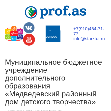
+7(910)464-71-
Задать
77
вопрос
info@starktur.ru
Муниципальное бюджетное
учреждение
дополнительного
образования
«Медведевский районный
дом детского творчества»
размещено в:
2018
,
Республика Марий Эл
|