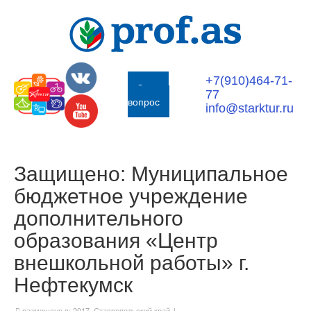
+7(910)464-71-
Задать
77
вопрос
info@starktur.ru
Защищено: Муниципальное
бюджетное учреждение
дополнительного
образования «Центр
внешкольной работы» г.
Нефтекумск
размещено в:
2017
,
Ставропольский край
|