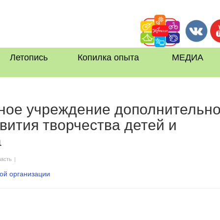
Летопись
Копилка опыта
МЕДИА
ое учреждение дополнительно
вития творчества детей и
а
ласть
|
ой организации